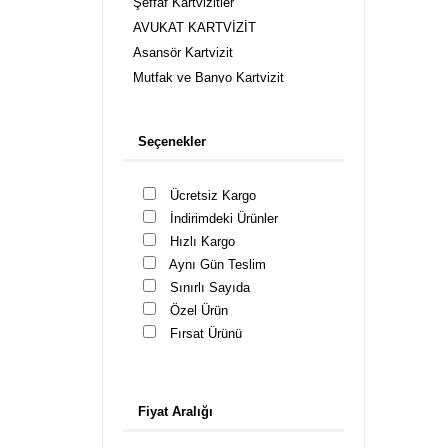
Şeffaf Kartvizitler
AVUKAT KARTVİZİT
Asansör Kartvizit
Mutfak ve Banyo Kartvizit
Kuaför Kartvizit, Güzellik Merkezi
Kartvizitleri
Seçenekler
Cafe Kartvizitleri
Cep Telefonu Mağaza Kartvizit
Ücretsiz Kargo
Çiçek Peyzaj Kartvizit
İndirimdeki Ürünler
Danışmanlık Kartvizitleri
Hızlı Kargo
Diş Hekimi Kartvizit
Aynı Gün Teslim
Doktor Kartvizit
Sınırlı Sayıda
Eczane Kartvizitleri
Özel Ürün
Emlak Kartvizitleri
Fırsat Ürünü
Fotoğrafçı Kartvizitleri
Gözlük Kartvizit
İş Güvenlik Uzmanı Kartvizit
Fiyat Aralığı
Kuyumcu Kartvizit