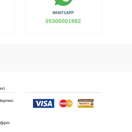
WHATSAPP
05305001982
eri
zleşmesi
k
eğişim