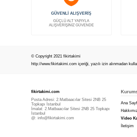
Çanta Kartvizit
Bayan Giyim Kartvizit
GÜVENLİ ALIŞVERİŞ
Bebek Çocuk Kartvizit
GÜÇLÜ ALT YAPIYLA
Denizcilik Kartvizit
ALIŞVERİŞİNİZ GÜVENDE
Erkek Giyim Kartvizit
Finans Kartvizit
Gelinlik Kartvizitleri
Gıda Kartvizit
© Copyright 2021 fikirtakimi
Güvenlik Kartvizit
http://www.fikirtakimi.com
içeriği, yazılı izin alınmadan kull
Güzellik Merkezi Kartvizit
Hediyeci Kartvizit
Hırdavat Kartvizit
Kurums
fikirtakimi.com
İnşaat Kartvizitleri
Posta Adresi: 2.Matbaacılar Sitesi 2NB 25
İnsan Kaynakları Kartvizit
Ana Say
Topkapı İstanbul
İmalat: 2.Matbaacılar Sitesi 2NB 25 Topkapı
Kafeterya Restaurant Kartvizit
Hakkımı
İstanbul
Kyani Kartvizitleri
@:
info@fikirtakimi.com
Video K
Maden Taş Ocağı Kartvizitleri
İletişim
Manav Kartvizit