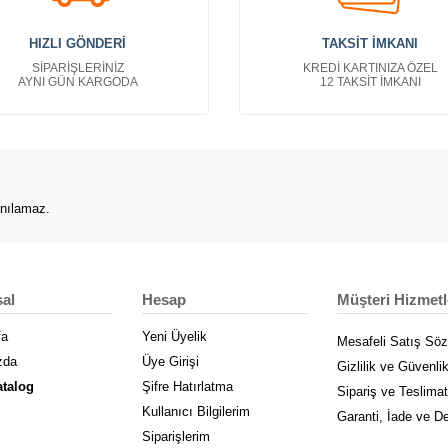
HIZLI GÖNDERİ
TAKSİT İMKANI
SİPARİŞLERİNİZ
KREDİ KARTINIZA ÖZEL
AYNI GÜN KARGODA
12 TAKSİT İMKANI
anılamaz.
al
Hesap
Müşteri Hizmetl
fa
Yeni Üyelik
Mesafeli Satış Sö
zda
Üye Girişi
Gizlilik ve Güvenli
atalog
Şifre Hatırlatma
Sipariş ve Teslimat
Kullanıcı Bilgilerim
Garanti, İade ve D
Siparişlerim