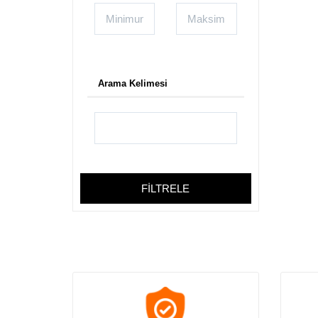
Bijuteri Kartvizit
Medikal Kartvizitleri
Muhasebeci Kartvizit
Müzik Kartvizitleri
Oto Galeri Kartvizit
Arama Kelimesi
Oto Lastik Kartvizit
Özel Ders Kartvizitleri
Pet Shop Kartvizitleri
Rent A Car Kartvizit
Sigorta Kartvizit
Taksi Kartvizit
FİLTRELE
Turizm Kartvizit
Veteriner Kartvizitleri
Aktar Baharat Kartvizit
Anahtarcı Kartvizitleri
Anaokulu ve Kreş Kartvizit
Av Malzemeleri Kartvizit
Ayakkabıcı Kartvizitleri Bayan