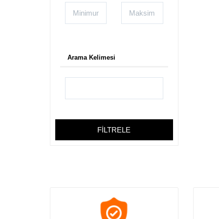
Kuyumcu Kartvizit
Bijuteri Kartvizit
Medikal Kartvizitleri
Muhasebeci Kartvizit
Müzik Kartvizitleri
Arama Kelimesi
Oto Galeri Kartvizit
Oto Lastik Kartvizit
Özel Ders Kartvizitleri
Pet Shop Kartvizitleri
Rent A Car Kartvizit
Sigorta Kartvizit
FİLTRELE
Taksi Kartvizit
Turizm Kartvizit
Veteriner Kartvizitleri
Aktar Baharat Kartvizit
Anahtarcı Kartvizitleri
Anaokulu ve Kreş Kartvizit
Av Malzemeleri Kartvizit