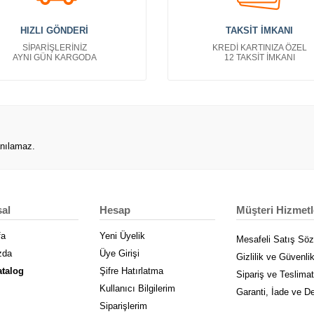
HIZLI GÖNDERİ
TAKSİT İMKANI
SİPARİŞLERİNİZ
KREDİ KARTINIZA ÖZEL
AYNI GÜN KARGODA
12 TAKSİT İMKANI
anılamaz.
al
Hesap
Müşteri Hizmetl
fa
Yeni Üyelik
Mesafeli Satış Sö
zda
Üye Girişi
Gizlilik ve Güvenli
atalog
Şifre Hatırlatma
Sipariş ve Teslimat
Kullanıcı Bilgilerim
Garanti, İade ve D
Siparişlerim