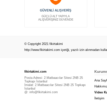
Ayakkabıcı Kartvizitleri Bayan
Çanta Kartvizit
GÜVENLİ ALIŞVERİŞ
Bayan Giyim Kartvizit
GÜÇLÜ ALT YAPIYLA
Bebek Çocuk Kartvizit
ALIŞVERİŞİNİZ GÜVENDE
Denizcilik Kartvizit
Erkek Giyim Kartvizit
Finans Kartvizit
Gelinlik Kartvizitleri
© Copyright 2021 fikirtakimi
Gıda Kartvizit
http://www.fikirtakimi.com
içeriği, yazılı izin alınmadan kull
Güvenlik Kartvizit
Güzellik Merkezi Kartvizit
Hediyeci Kartvizit
Kurums
fikirtakimi.com
Hırdavat Kartvizit
Posta Adresi: 2.Matbaacılar Sitesi 2NB 25
İnşaat Kartvizitleri
Ana Say
Topkapı İstanbul
İmalat: 2.Matbaacılar Sitesi 2NB 25 Topkapı
İnsan Kaynakları Kartvizit
Hakkımı
İstanbul
Kafeterya Restaurant Kartvizit
@:
info@fikirtakimi.com
Video K
Kyani Kartvizitleri
İletişim
Maden Taş Ocağı Kartvizitleri