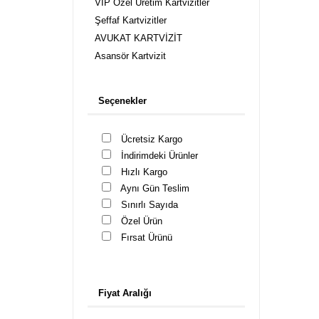
VIP Özel Üretim Kartvizitler
Şeffaf Kartvizitler
AVUKAT KARTVİZİT
Asansör Kartvizit
Mutfak ve Banyo Kartvizit
Kuaför Kartvizit, Güzellik Merkezi
Seçenekler
Kartvizitleri
Cafe Kartvizitleri
Ücretsiz Kargo
Cep Telefonu Mağaza Kartvizit
İndirimdeki Ürünler
Çiçek Peyzaj Kartvizit
Hızlı Kargo
Danışmanlık Kartvizitleri
Aynı Gün Teslim
Diş Hekimi Kartvizit
Sınırlı Sayıda
Doktor Kartvizit
Özel Ürün
Eczane Kartvizitleri
Fırsat Ürünü
Emlak Kartvizitleri
Fotoğrafçı Kartvizitleri
Gözlük Kartvizit
Fiyat Aralığı
İş Güvenlik Uzmanı Kartvizit