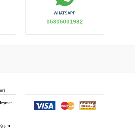
WHATSAPP
05305001982
eri
zleşmesi
k
eğişim