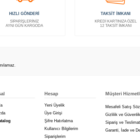
HIZLI GÖNDERİ
TAKSİT İMKANI
SİPARİŞLERİNİZ
KREDİ KARTINIZA ÖZEL
AYNI GÜN KARGODA
12 TAKSİT İMKANI
anılamaz.
al
Hesap
Müşteri Hizmetl
fa
Yeni Üyelik
Mesafeli Satış Sö
zda
Üye Girişi
Gizlilik ve Güvenli
atalog
Şifre Hatırlatma
Sipariş ve Teslimat
Kullanıcı Bilgilerim
Garanti, İade ve D
Siparişlerim