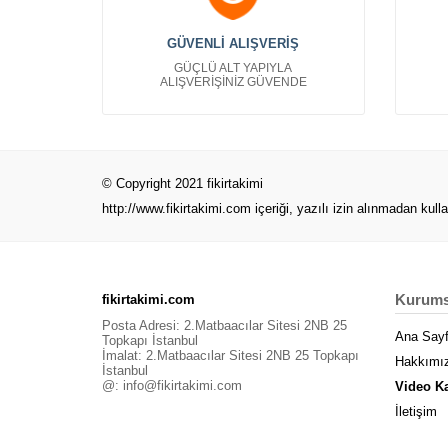
Ayakkabıcı Kartvizitleri Bayan
Çanta Kartvizit
GÜVENLİ ALIŞVERİŞ
Bayan Giyim Kartvizit
GÜÇLÜ ALT YAPIYLA
Bebek Çocuk Kartvizit
ALIŞVERİŞİNİZ GÜVENDE
Denizcilik Kartvizit
Erkek Giyim Kartvizit
Finans Kartvizit
Gelinlik Kartvizitleri
© Copyright 2021 fikirtakimi
Gıda Kartvizit
http://www.fikirtakimi.com
içeriği, yazılı izin alınmadan kull
Güvenlik Kartvizit
Güzellik Merkezi Kartvizit
Hediyeci Kartvizit
Kurums
fikirtakimi.com
Hırdavat Kartvizit
Posta Adresi: 2.Matbaacılar Sitesi 2NB 25
İnşaat Kartvizitleri
Ana Say
Topkapı İstanbul
İmalat: 2.Matbaacılar Sitesi 2NB 25 Topkapı
İnsan Kaynakları Kartvizit
Hakkımı
İstanbul
Kafeterya Restaurant Kartvizit
@:
info@fikirtakimi.com
Video K
Kyani Kartvizitleri
İletişim
Maden Taş Ocağı Kartvizitleri