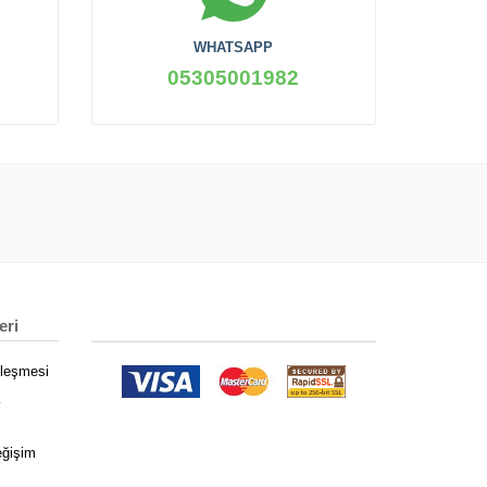
WHATSAPP
05305001982
eri
zleşmesi
k
eğişim