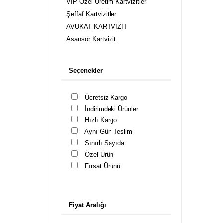
VIP Özel Üretim Kartvizitler
Şeffaf Kartvizitler
AVUKAT KARTVİZİT
Asansör Kartvizit
Mutfak ve Banyo Kartvizit
Kuaför Kartvizit, Güzellik Merkezi
Seçenekler
Kartvizitleri
Cafe Kartvizitleri
Ücretsiz Kargo
Cep Telefonu Mağaza Kartvizit
İndirimdeki Ürünler
Çiçek Peyzaj Kartvizit
Hızlı Kargo
Danışmanlık Kartvizitleri
Aynı Gün Teslim
Diş Hekimi Kartvizit
Sınırlı Sayıda
Doktor Kartvizit
Özel Ürün
Eczane Kartvizitleri
Fırsat Ürünü
Emlak Kartvizitleri
Fotoğrafçı Kartvizitleri
Gözlük Kartvizit
Fiyat Aralığı
İş Güvenlik Uzmanı Kartvizit