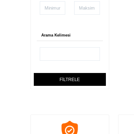
Kuyumcu Kartvizit
Bijuteri Kartvizit
Medikal Kartvizitleri
Muhasebeci Kartvizit
Müzik Kartvizitleri
Arama Kelimesi
Oto Galeri Kartvizit
Oto Lastik Kartvizit
Özel Ders Kartvizitleri
Pet Shop Kartvizitleri
Rent A Car Kartvizit
Sigorta Kartvizit
FİLTRELE
Taksi Kartvizit
Turizm Kartvizit
Veteriner Kartvizitleri
Aktar Baharat Kartvizit
Anahtarcı Kartvizitleri
Anaokulu ve Kreş Kartvizit
Av Malzemeleri Kartvizit