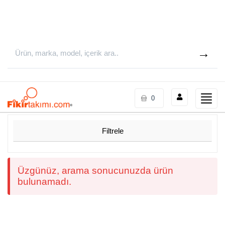
Toggle
0
naviga
Filtrele
Üzgünüz, arama sonucunuzda ürün
bulunamadı.