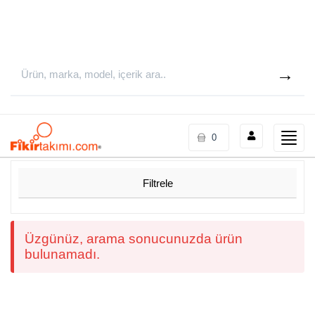
Toggle
0
naviga
Filtrele
Üzgünüz, arama sonucunuzda ürün
bulunamadı.