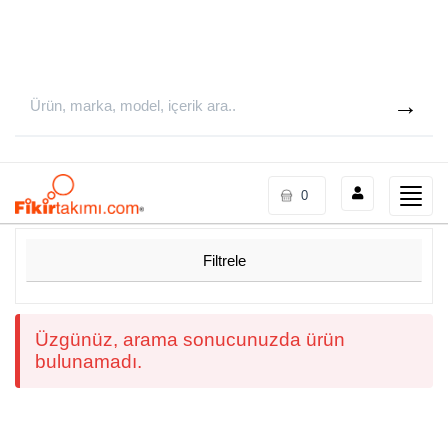
Toggle
0
naviga
Filtrele
Üzgünüz, arama sonucunuzda ürün
bulunamadı.