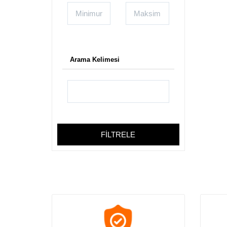
Bijuteri Kartvizit
Medikal Kartvizitleri
Muhasebeci Kartvizit
Müzik Kartvizitleri
Oto Galeri Kartvizit
Arama Kelimesi
Oto Lastik Kartvizit
Özel Ders Kartvizitleri
Pet Shop Kartvizitleri
Rent A Car Kartvizit
Sigorta Kartvizit
Taksi Kartvizit
FİLTRELE
Turizm Kartvizit
Veteriner Kartvizitleri
Aktar Baharat Kartvizit
Anahtarcı Kartvizitleri
Anaokulu ve Kreş Kartvizit
Av Malzemeleri Kartvizit
Ayakkabıcı Kartvizitleri Bayan