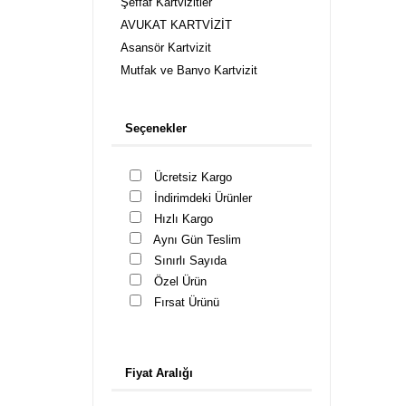
Şeffaf Kartvizitler
AVUKAT KARTVİZİT
Asansör Kartvizit
Mutfak ve Banyo Kartvizit
Kuaför Kartvizit, Güzellik Merkezi
Kartvizitleri
Seçenekler
Cafe Kartvizitleri
Cep Telefonu Mağaza Kartvizit
Ücretsiz Kargo
Çiçek Peyzaj Kartvizit
İndirimdeki Ürünler
Danışmanlık Kartvizitleri
Hızlı Kargo
Diş Hekimi Kartvizit
Aynı Gün Teslim
Doktor Kartvizit
Sınırlı Sayıda
Eczane Kartvizitleri
Özel Ürün
Emlak Kartvizitleri
Fırsat Ürünü
Fotoğrafçı Kartvizitleri
Gözlük Kartvizit
İş Güvenlik Uzmanı Kartvizit
Fiyat Aralığı
Kuyumcu Kartvizit