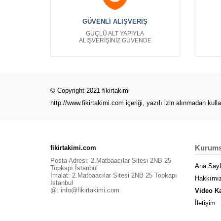
Çanta Kartvizit
Bayan Giyim Kartvizit
GÜVENLİ ALIŞVERİŞ
Bebek Çocuk Kartvizit
GÜÇLÜ ALT YAPIYLA
Denizcilik Kartvizit
ALIŞVERİŞİNİZ GÜVENDE
Erkek Giyim Kartvizit
Finans Kartvizit
Gelinlik Kartvizitleri
Gıda Kartvizit
© Copyright 2021 fikirtakimi
Güvenlik Kartvizit
http://www.fikirtakimi.com
içeriği, yazılı izin alınmadan kull
Güzellik Merkezi Kartvizit
Hediyeci Kartvizit
Hırdavat Kartvizit
Kurums
fikirtakimi.com
İnşaat Kartvizitleri
Posta Adresi: 2.Matbaacılar Sitesi 2NB 25
İnsan Kaynakları Kartvizit
Ana Say
Topkapı İstanbul
İmalat: 2.Matbaacılar Sitesi 2NB 25 Topkapı
Kafeterya Restaurant Kartvizit
Hakkımı
İstanbul
Kyani Kartvizitleri
@:
info@fikirtakimi.com
Video K
Maden Taş Ocağı Kartvizitleri
İletişim
Manav Kartvizit