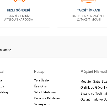
HIZLI GÖNDERİ
TAKSİT İMKANI
SİPARİŞLERİNİZ
KREDİ KARTINIZA ÖZEL
AYNI GÜN KARGODA
12 TAKSİT İMKANI
anılamaz.
al
Hesap
Müşteri Hizmetl
fa
Yeni Üyelik
Mesafeli Satış Sö
zda
Üye Girişi
Gizlilik ve Güvenli
atalog
Şifre Hatırlatma
Sipariş ve Teslimat
Kullanıcı Bilgilerim
Garanti, İade ve D
Siparişlerim