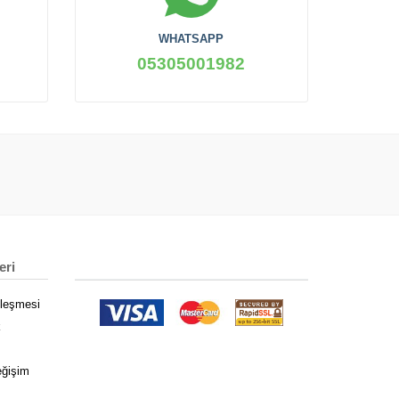
WHATSAPP
05305001982
eri
zleşmesi
k
eğişim